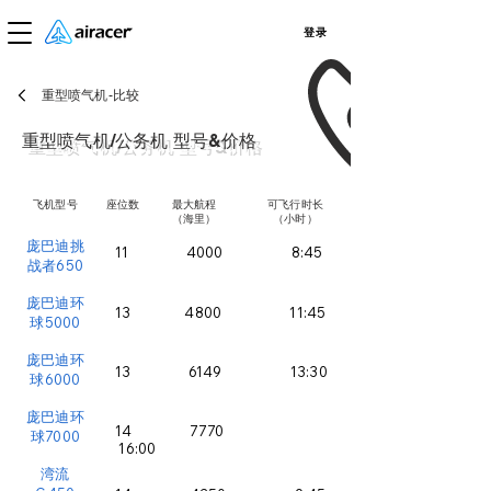
登录
重型喷气机-比较
重型喷气机/公务机 型号&价格
飞机型号
座位数
最大航程
可飞行时长
（海里）
（小时）
庞巴迪挑
11 4000 8:45
战者650
​庞巴迪环
13 4800 11:45
球5000
庞巴迪环
13 6149 13:30
球6000
庞巴迪环
14 7770
球7000
16:00
湾流