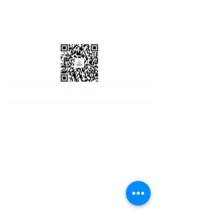
爱瑞航空有限公司（以下简称“爱瑞航空”） 作
为航空包机经纪服务商，为持有美国交通部
（DOT）、联邦航空管理局（FAA）及相关
外国民航当局（CAA）全套资质认证的航空
公司协调按需定制包机航班。所有通过爱瑞航
空安排的包机航班均由具备资质的航空公司全
权负责运营管控。爱瑞航空本身不持有或运营
任何航空器，亦非实际航空承运人。
爱瑞航空
同时为飞机所有者及租赁方提供航空器管理服